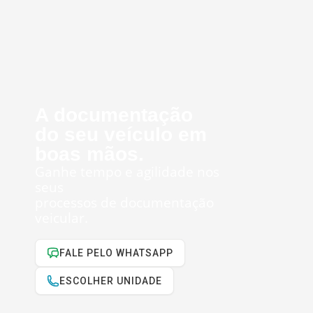
A documentação
do seu veículo em
boas mãos.
Ganhe tempo e agilidade nos
seus
processos de documentação
veicular.
FALE PELO WHATSAPP
ESCOLHER UNIDADE