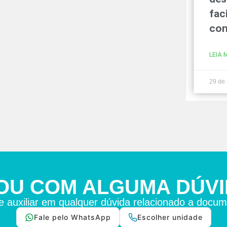
fac
con
LEIA 
29 de
OU COM ALGUMA DÚV
e auxiliar em qualquer dúvida relacionado a docum
Fale pelo WhatsApp
Escolher unidade