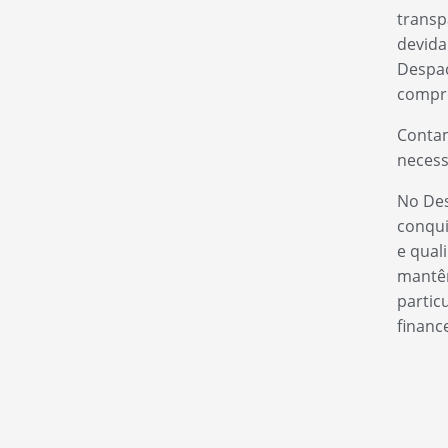
transp
devida
Despac
compro
Contam
necess
No Des
conqui
e qual
mantêm
partic
financ