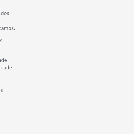
 dos
utamos.
s
ade
didade
es