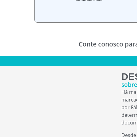
Conte conosco para
DE
sobre
Há mai
marca
por Fá
determ
docum
Desde 