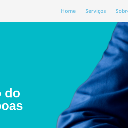
Home
Serviços
Sobr
 do
boas