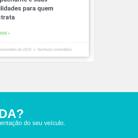
ilidades para quem
trata
MAIS »
 novembro de 2024
Nenhum comentário
IDA?
entação do seu veículo.